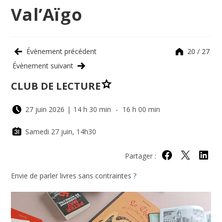
Val’Aïgo
Évènement précédent
20 / 27
Évènement suivant
CLUB DE LECTURE
27 juin 2026
|
14 h 30 min
-
16 h 00 min
Samedi 27 juin, 14h30
Partager :
Partager sur Face
Partager sur 
Partage
Envie de parler livres sans contraintes ?