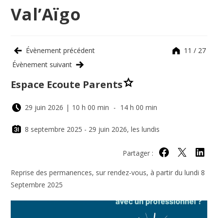
Val’Aïgo
Évènement précédent
11 / 27
Évènement suivant
Espace Ecoute Parents
29 juin 2026
|
10 h 00 min
-
14 h 00 min
8 septembre 2025 - 29 juin 2026, les lundis
Partager :
Partager sur Face
Partager sur 
Partage
Reprise des permanences, sur rendez-vous, à partir du lundi 8
Septembre 2025