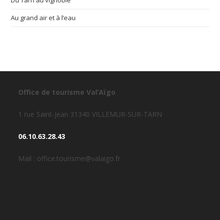
Du Tarn au vignoble
Au grand air et à l’eau
Office de tourisme Val’Aïgo
1 rue Saint-Jean 31340 VILLEMUR-SUR-TARN
06.10.63.28.43
Mail : office.tourisme@valaigo.fr