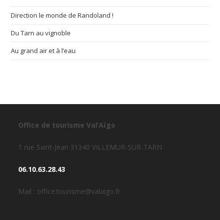
Direction le monde de Randoland !
Du Tarn au vignoble
Au grand air et à l’eau
Office de tourisme Val’Aïgo
1 rue Saint-Jean 31340 VILLEMUR-SUR-TARN
06.10.63.28.43
Mail : office.tourisme@valaigo.fr