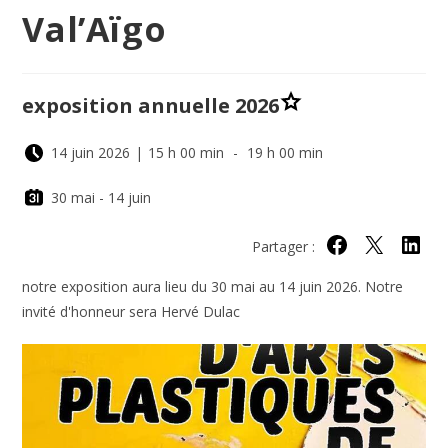
Val’Aïgo
exposition annuelle 2026
14 juin 2026
|
15 h 00 min
-
19 h 00 min
30 mai - 14 juin
Partager :
Partager sur Face
Partager sur 
Partage
notre exposition aura lieu du 30 mai au 14 juin 2026. Notre
invité d'honneur sera Hervé Dulac