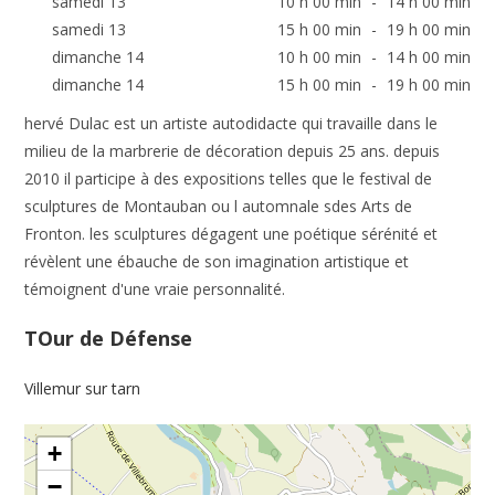
samedi 13
10 h 00 min
-
14 h 00 min
samedi 13
15 h 00 min
-
19 h 00 min
dimanche 14
10 h 00 min
-
14 h 00 min
dimanche 14
15 h 00 min
-
19 h 00 min
hervé Dulac est un artiste autodidacte qui travaille dans le
milieu de la marbrerie de décoration depuis 25 ans. depuis
2010 il participe à des expositions telles que le festival de
sculptures de Montauban ou l automnale sdes Arts de
Fronton. les sculptures dégagent une poétique sérénité et
révèlent une ébauche de son imagination artistique et
témoignent d'une vraie personnalité.
TOur de Défense
Villemur sur tarn
+
−