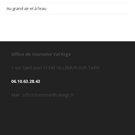
Au grand air et à l’eau
Office de tourisme Val’Aïgo
1 rue Saint-Jean 31340 VILLEMUR-SUR-TARN
06.10.63.28.43
Mail : office.tourisme@valaigo.fr