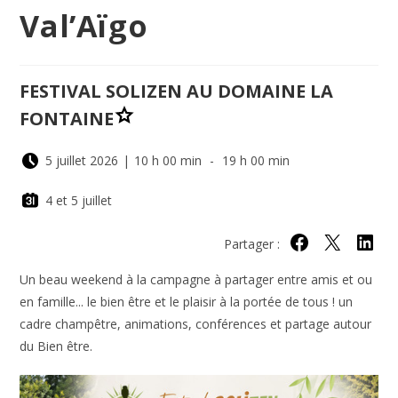
Val’Aïgo
FESTIVAL SOLIZEN AU DOMAINE LA
FONTAINE
5 juillet 2026
|
10 h 00 min
-
19 h 00 min
4 et 5 juillet
Partager :
Partager sur Face
Partager sur 
Partage
Un beau weekend à la campagne à partager entre amis et ou
en famille... le bien être et le plaisir à la portée de tous ! un
cadre champêtre, animations, conférences et partage autour
du Bien être.