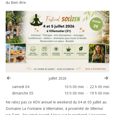
du Bien être.
Voir le mois précédent
Voi
juillet 2026
samedi 04
10 h 00 min
-
22 h 00 min
dimanche 05
10 h 00 min
-
19 h 00 min
Ne ratez pas ce RDV annuel le weekend du 04 et 05 juillet au
Domaine La Fontaine à Villematier, à proximité de Villemur
sur Tarn... lieu privé ouvert à tous sur le weekend. L'occasion