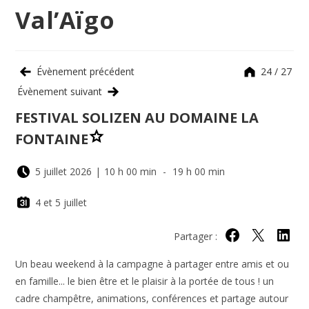
Val’Aïgo
Évènement précédent
24 / 27
Évènement suivant
FESTIVAL SOLIZEN AU DOMAINE LA
FONTAINE
5 juillet 2026
|
10 h 00 min
-
19 h 00 min
4 et 5 juillet
Partager :
Partager sur Face
Partager sur 
Partage
Un beau weekend à la campagne à partager entre amis et ou
en famille... le bien être et le plaisir à la portée de tous ! un
cadre champêtre, animations, conférences et partage autour