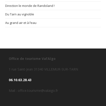
Direction le monde de Randoland !
Du Tarn au vignoble
Au grand air et à l’eau
Office de tourisme Val’Aïgo
1 rue Saint-Jean 31340 VILLEMUR-SUR-TARN
06.10.63.28.43
Mail : office.tourisme@valaigo.fr