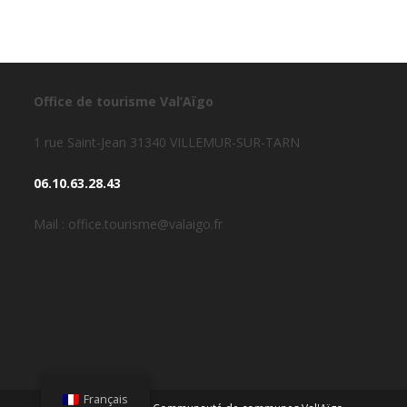
Office de tourisme Val’Aïgo
1 rue Saint-Jean 31340 VILLEMUR-SUR-TARN
06.10.63.28.43
Mail : office.tourisme@valaigo.fr
Français