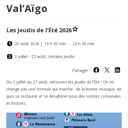
Val’Aïgo
Les Jeudis de l’Été 2026
20 août 2026
|
19 h 30 min
-
23 h 30 min
2 juillet - 27 août, certains jeudis
Partager :
Partager sur Face
Partager sur 
Partage
Du 2 juillet au 27 août, retrouvez les Jeudis de l’Été ! On ne
change pas une formule qui marche : de la bonne musique, de
quoi se restaurer et se désaltérer pour des soirées conviviales
et festives.