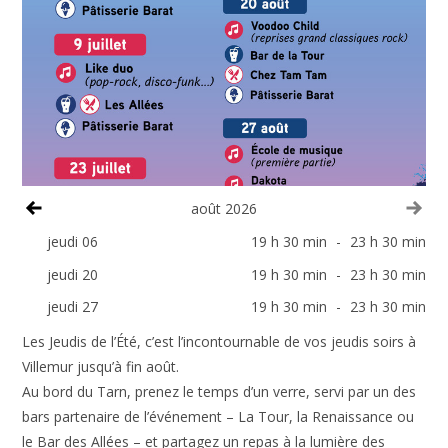
Voir le mois précédent
Voi
août 2026
jeudi 06
19 h 30 min
-
23 h 30 min
jeudi 20
19 h 30 min
-
23 h 30 min
jeudi 27
19 h 30 min
-
23 h 30 min
Les Jeudis de l’Été, c’est l’incontournable de vos jeudis soirs à
Villemur jusqu’à fin août.
Au bord du Tarn, prenez le temps d’un verre, servi par un des
bars partenaire de l’événement – La Tour, la Renaissance ou
le Bar des Allées – et partagez un repas à la lumière des