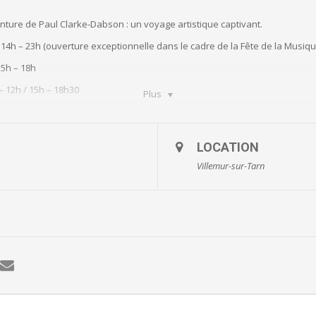
ture de Paul Clarke-Dabson : un voyage artistique captivant.
 14h – 23h (ouverture exceptionnelle dans le cadre de la Fête de la Musiqu
 15h – 18h
– 12h / 15h – 18h30
Plus
LOCATION
e-culture@mairie-villemur-sur-tarn.fr
Villemur-sur-Tarn