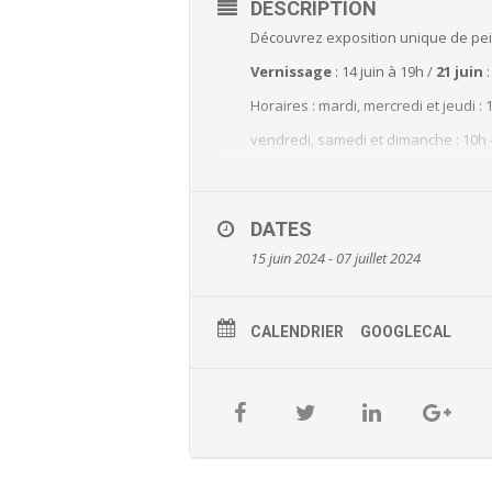
DESCRIPTION
Découvrez exposition unique de pein
Vernissage
: 14 juin à 19h /
21 juin
:
Horaires
: mardi, mercredi et jeudi :
vendredi, samedi et dimanche : 10h 
A la
Tour de Défense
Tarif
: Gratuit
DATES
Contacts
: 05.34.27.30.07 / assistant
15 juin 2024 - 07 juillet 2024
CALENDRIER
GOOGLECAL