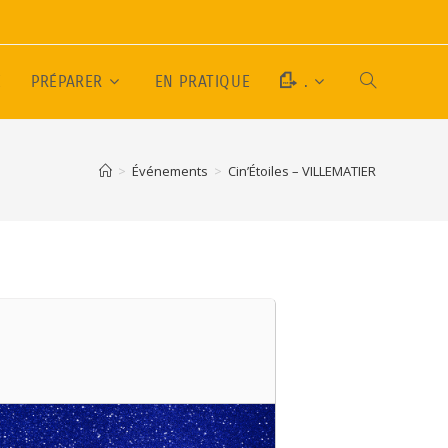
E
PRÉPARER
EN PRATIQUE
.
>
Événements
>
Cin’Étoiles – VILLEMATIER