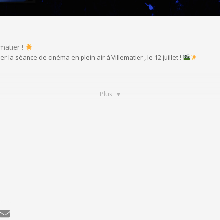
ematier !
a séance de cinéma en plein air à Villematier , le 12 juillet !
Plus
s les étoiles à Villematier !