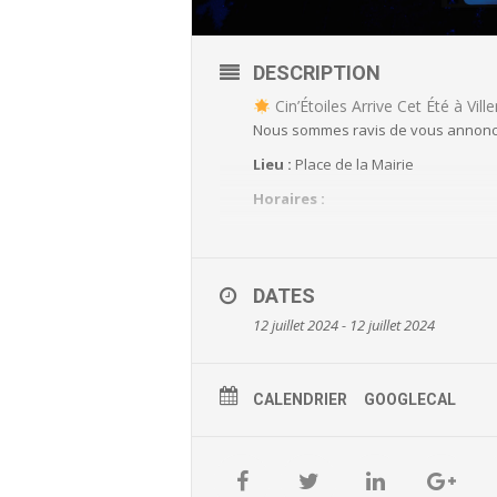
DESCRIPTION
Cin’Étoiles Arrive Cet Été à Vill
Nous sommes ravis de vous annoncer l
Lieu :
Place de la Mairie
Horaires :
Séance à 22h
Film :
DATES
« Les Malheurs de Sophie »
12 juillet 2024 - 12 juillet 2024
Venez nombreux profiter de films sou
CALENDRIER
GOOGLECAL