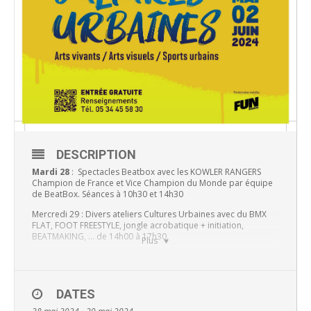
DESCRIPTION
Mardi 28
: Spectacles Beatbox avec les KOWLER RANGERS
Champion de France et Vice Champion du Monde par équipe
de BeatBox. Séances à 10h30 et 14h30
Mercredi 29 : Divers ateliers Cultures Urbaines avec du BMX
FLAT, FOOT FREESTYLE, jongle acrobatique + initiation,
BEATMAKING, … de 14h00 à 17h30.
Plus
Tarif
: Gratuit
Horaires :
10h30 et 14h30
DATES
Lieu :
HALLE BRUSSON