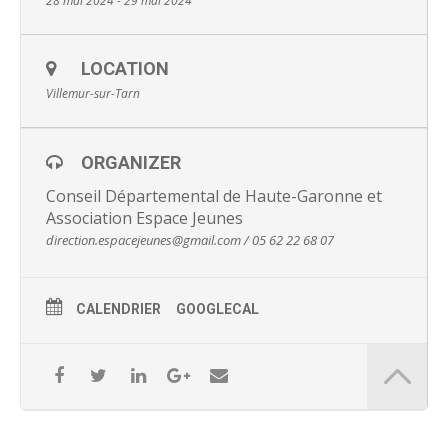
28 mai 2024 - 29 mai 2024
Evènement organisé par le Conseil Départemental de
la Haute Garonne, co organisé par Espace Jeunes sur
Villemur.
LOCATION
Renseignements : direction.espacejeunes@gmail.com / 05 62
Villemur-sur-Tarn
22 68 07
ORGANIZER
Conseil Départemental de Haute-Garonne et
Association Espace Jeunes
direction.espacejeunes@gmail.com / 05 62 22 68 07
CALENDRIER
GOOGLECAL