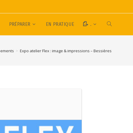
E
PRÉPARER
EN PRATIQUE
.
nements
>
Expo atelier Flex : image & impressions – Bessières