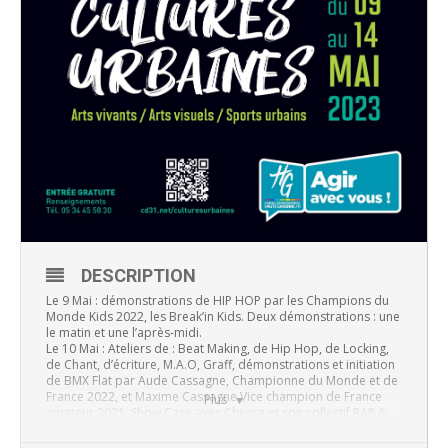
DESCRIPTION
Le 9 Mai : démonstrations de HIP HOP par les Champions du
Monde Kids 2022, les Break’in Kids. Deux démonstrations : une
le matin et une l’après-midi.
Le 10 Mai : Ateliers de : Beat Making, de Hip Hop, de Locking,
de Chant, d’écriture, M.A.O, Graff, démonstrations et initiation
de BMX Flat par Aude Cassagne, Championne du Monde et de
France 2022, et Maxime Cassagne Vice champion de France
Plus
amateur 2021. Show Case avec Checca et son collectif RAP &
Hip Hop vers 14h00 pour démarrer l’après-midi. Présence
d’un stand Mission Jeunesse du Département.