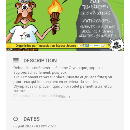
DESCRIPTION
Début de journée avec la flamme Olympique, appel des
équipes échauffement, puis jeux.
12h00 moment repas sur place (buvette et grillade frites) ou
pour ceux qui le souhaitent en extérieur du site des
Olympiades un pique nique, un bracelet permettra un retour
sur site.
14h retour à la « compétition »
Plus
18h00 fin des épreuves et remise des prix. Les personnes qui
le souhaitent pourront rester pique niquer, entre amis familles
etc. Ce temps se fera en musique. La buvette sera ouverte
jusqu’au soir donc après 18h pour ceux qui souhaiteront
DATES
rester manger sur place, Food truck le soir avec « O plaisir des
saveurs ».
03 juin 2023 - 03 juin 2023