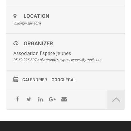
Tarif
: 3€ par participant aux jeux, gratuit pour les
accompagnants et supporters
LOCATION
Pour plus de renseignements suivez nous sur facebook ou
Villemur-sur-Tarn
écrivez nous à l’adresse mail figurant sur cette publication.
Venez nombreux !!
Contacts : 05.62.22.68.07 /
ORGANIZER
olympiades.espacejeunes@gmail.com
Association Espace Jeunes
05 62 226 807 / olympiades.espacejeunes@gmail.com
CALENDRIER
GOOGLECAL