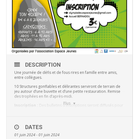
DESCRIPTION
Une journée de défis et de fous rires en famille entre amis,
entre collègues.
10 Structures gonflables et délirantes serviront de terrain de
jeu autour d’une buvette et d’une petite restauration. Remise
des trophées en fin d’après-midi.
Plus
Inscription :
Des bulletins d’inscriptions seront diffusés pour
permettre à chaque équipe de s’inscrire dans une des 3
catégories : 6 à 10 ans, ou 11 à 15ans ou 16 ans et plus.
Horaires : 9h à 18h00
DATES
Les Olympiades Gonflables auront leur au
Parc Bernadou
01 juin 2024 - 01 juin 2024
de 9h à 18h.