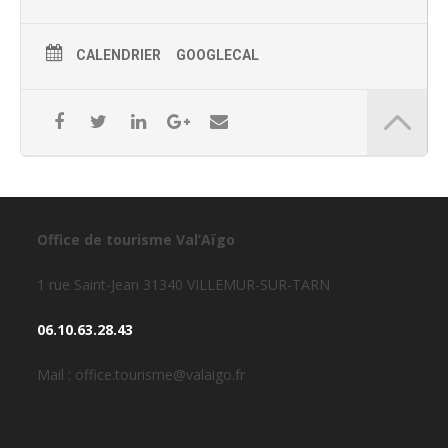
CALENDRIER
GOOGLECAL
Office de tourisme Val’Aïgo
1 rue Saint-Jean 31340 VILLEMUR-SUR-TARN
06.10.63.28.43
Mail : office.tourisme@valaigo.fr