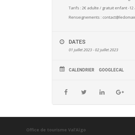
Tarifs : 2€ adulte / gratuit enfant -12
Renseignements : contact@ledomai
DATES
01 juillet 2023 - 02 juillet 2023
CALENDRIER
GOOGLECAL
Office de tourisme Val’Aïgo