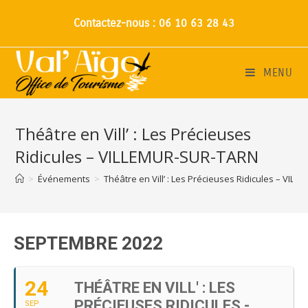
Contactez-nous : 06 10 63 28 43
MENU
Théâtre en Vill’ : Les Précieuses
Ridicules – VILLEMUR-SUR-TARN
>
Événements
>
Théâtre en Vill’ : Les Précieuses Ridicules – VI
SEPTEMBRE 2022
24
THÉÂTRE EN VILL' : LES
PRÉCIEUSES RIDICULES -
SEP