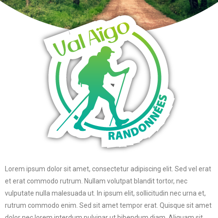
Lorem ipsum dolor sit amet, consectetur adipiscing elit. Sed vel erat
et erat commodo rutrum. Nullam volutpat blandit tortor, nec
vulputate nulla malesuada ut. In ipsum elit, sollicitudin nec urna et,
rutrum commodo enim. Sed sit amet tempor erat. Quisque sit amet
dolor nec lorem interdum pulvinar ut bibendum diam. Aliquam sit