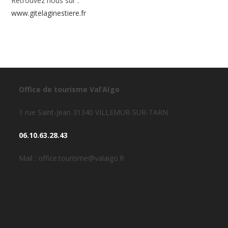
Retrouvez nous sur :
www.gitelaginestiere.fr
Office de tourisme Val’Aïgo
1 rue Saint-Jean 31340 VILLEMUR-SUR-TARN
06.10.63.28.43
Mail : office.tourisme@valaigo.fr