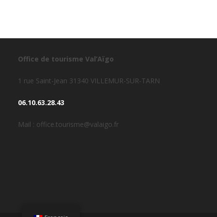
Office de tourisme Val’Aïgo
1 rue Saint-Jean 31340 VILLEMUR-SUR-TARN
06.10.63.28.43
Mail : office.tourisme@valaigo.fr