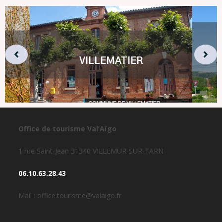
VILLEMATIER
Office de tourisme Val’Aïgo
1 rue Saint-Jean 31340 VILLEMUR-SUR-TARN
06.10.63.28.43
Mail : office.tourisme@valaigo.fr