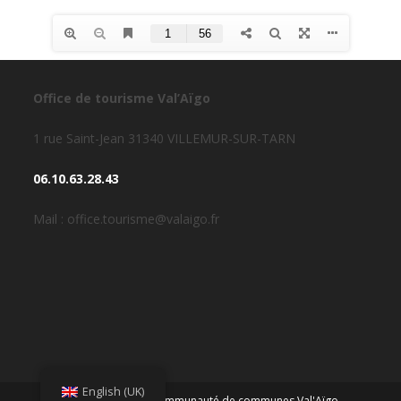
Office de tourisme Val’Aïgo
1 rue Saint-Jean 31340 VILLEMUR-SUR-TARN
06.10.63.28.43
Mail : office.tourisme@valaigo.fr
English (UK)
Copyright 2026 - Communauté de communes Val'Aïgo