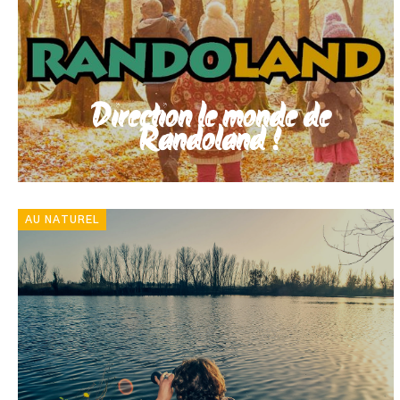
Direction le monde de
Randoland !
AU NATUREL