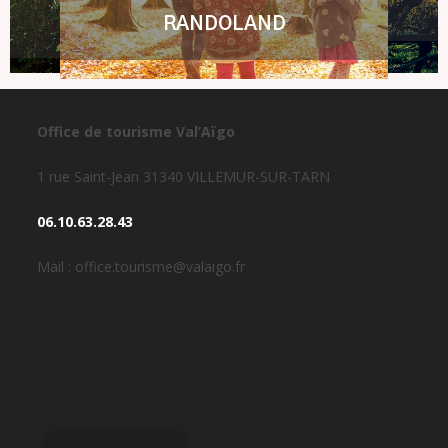
RANDOLAND
Office de tourisme Val’Aïgo
1 rue Saint-Jean 31340 VILLEMUR-SUR-TARN
06.10.63.28.43
Mail : office.tourisme@valaigo.fr