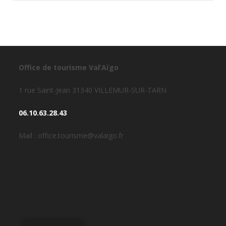
Office de tourisme Val’Aïgo
1 rue Saint-Jean 31340 VILLEMUR-SUR-TARN
06.10.63.28.43
Mail : office.tourisme@valaigo.fr