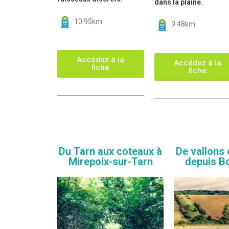
dans la plaine.
10.95km
9.48km
Accédez à la
Accédez à la
fiche
fiche
Du Tarn aux coteaux à
De vallons
Mirepoix-sur-Tarn
depuis B