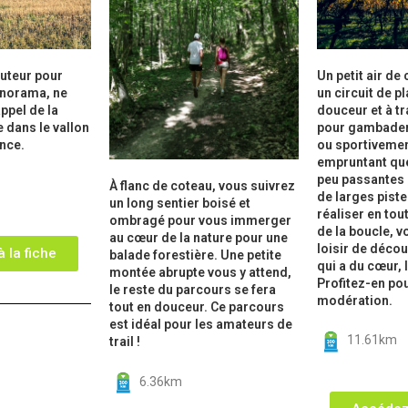
auteur pour
Un petit air d
anorama, ne
un circuit de pl
appel de la
douceur et à t
 dans le vallon
pour gambade
ence.
ou sportivemen
empruntant qu
peu passantes 
À flanc de coteau, vous suivrez
de larges piste
un long sentier boisé et
réaliser en tout
ombragé pour vous immerger
de la boucle, v
au cœur de la nature pour une
loisir de décou
 la fiche
balade forestière. Une petite
qui a du cœur, 
montée abrupte vous y attend,
Profitez-en po
le reste du parcours se fera
modération.
tout en douceur. Ce parcours
est idéal pour les amateurs de
11.61km
trail !
6.36km