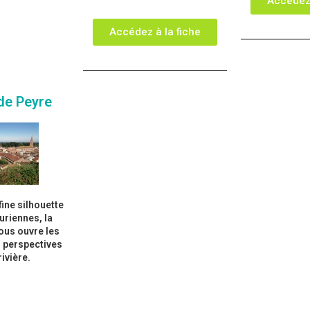
Accédez 
Accédez à la fiche
 de Peyre
ine silhouette
uriennes, la
ous ouvre les
s perspectives
rivière.