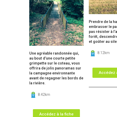
Prendre de la h
embrasser le p
pas résister à l’
forêt, descendre
et goûter au sil
8.12km
Une agréable randonnée qui,
au bout d’une courte petite
grimpette sur le coteau, vous
offrira de jolis panoramas sur
Accédez à
la campagne environnante
avant de regagner les bords de
la rivière.
8.42km
Accédez à la fiche