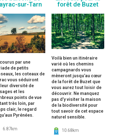
ayrac-sur-Tarn
forêt de Buzet
Voilà bien un itinéraire
courus par une
varié où les chemins
iade de petits
campagnards vous
sseaux, les coteaux de
mèneront jusqu’au cœur
rac vous séduiront
de la forêt de Buzet que
 leur diversité de
vous aurez tout loisir de
sages et les
découvrir. Ne manquez
breux points de vue
pas d’y visiter la maison
tant très loin, par
de la biodiversité pour
ps clair, le regard
tout savoir de cet espace
qu’aux Pyrénées.
naturel sensible.
6.87km
10.68km