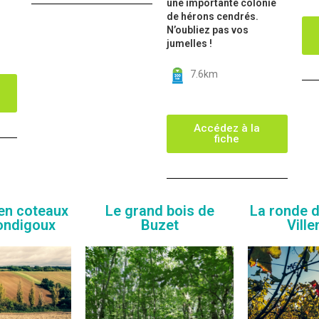
une importante colonie
de hérons cendrés.
N’oubliez pas vos
jumelles !
7.6km
Accédez à la
fiche
 en coteaux
Le grand bois de
La ronde d
ondigoux
Buzet
Ville