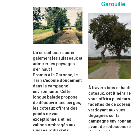
Garouille
Un circuit pour sauter
gaiement les ruisseaux et
admirer les paysages
d’en haut !
Promis à la Garonne, le
Tarn s’écoule doucement
dans la campagne
À travers bois et haut
environnante. Cette
coteaux, cet itinéraire
longue balade propose
vous offrira plusieurs
de découvrir ses berges,
facettes de ce coteau
les coteaux offrant des
verdoyant aux vues
points de vue
dégagées sur la
exceptionnels et les
campagne environnan
vallons ombragés aux
avant de redescendre
ruisseaux discrets.