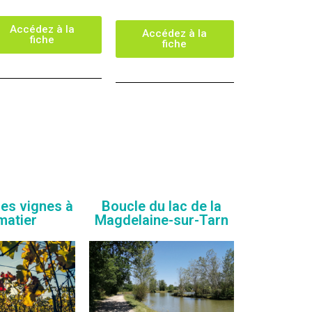
Accédez à la
Accédez à la
fiche
fiche
es vignes à
Boucle du lac de la
matier
Magdelaine-sur-Tarn