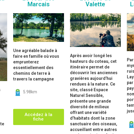
Marcais
Valette
L
Une agréable balade à
Après avoir longé les
faire en famille où vous
Par
hauteurs du coteau, cet
emprunterez
myr
itinéraire permet de
essentiellement des
rui
découvrir les anciennes
chemins de terre à
Lay
gravières aujourd’hui
travers la campagne
par
rendues à la nature. Ce
pay
site, classé Espace
s
5.98km
nom
Naturel Sensible,
por
présente une grande
tem
diversité de milieux
jus
offrant une variété
Accédez à la
d’habitats dont la zone
fiche
sanctuaire des oiseaux,
te
accueillant entre autres