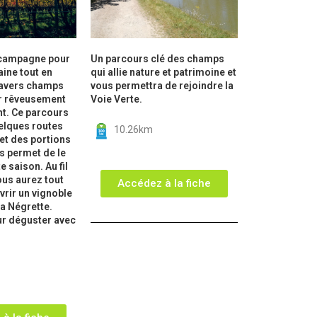
e campagne pour
Un parcours clé des champs
aine tout en
qui allie nature et patrimoine et
ravers champs
vous permettra de rejoindre la
r rêveusement
Voie Verte.
t. Ce parcours
elques routes
10.26km
et des portions
s permet de le
e saison. Au fil
ous aurez tout
Accédez à la fiche
vrir un vignoble
la Négrette.
ur déguster avec