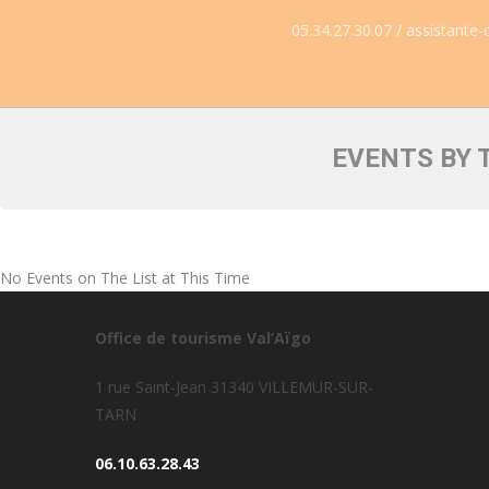
05.34.27.30.07 / assistante-
EVENTS BY 
No Events on The List at This Time
Office de tourisme Val’Aïgo
1 rue Saint-Jean 31340 VILLEMUR-SUR-
TARN
06.10.63.28.43