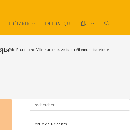
E
PRÉPARER
EN PRATIQUE
.
ique
vegarde Patrimoine Villemurois et Amis du Villemur Historique
Articles Récents