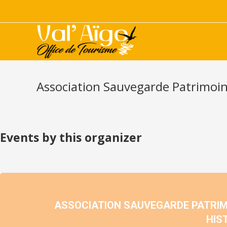
Association Sauvegarde Patrimoine
Events by this organizer
ASSOCIATION SAUVEGARDE PATRIMO
HIS