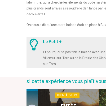
labyrinthe, qui a cherché les éléments du code mystè
plus grands sont arrivés à résoudre le défi lancé par le
découverte !
On nous a dit qu’une autre balade était en place à Buzet,
Le Petit +
Et pourquoi ne pas finir la balade avec une
Villemur-sur-Tarn ou de la Prairie des Gla
sur-Tarn.
si cette expérience vous plaît vous
BIEN À DEUX
 BOUGE ICI