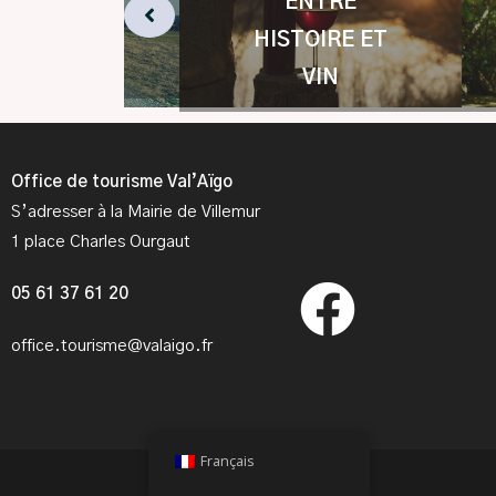
ENTRE
U GRAND
HISTOIRE ET
AIR ET À
VIN
Office de tourisme Val’Aïgo
S’adresser à la Mairie de Villemur
1 place Charles Ourgaut
05 61 37 61 20
office.tourisme@valaigo.fr
Français