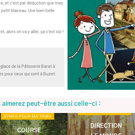
re, et c’est par déduction que mes
 petit blaireau. Une bien belle
 alors on va y aller, ça c’est sûr !
 glace de la Pâtisserie Barat à
ces pour ceux qui sont à Buzet-
 aimerez peut-être aussi celle-ci :
SYMPA POUR MA TRIBU
SYMPA POUR MA TRIBU
DIRECTION
COURSE