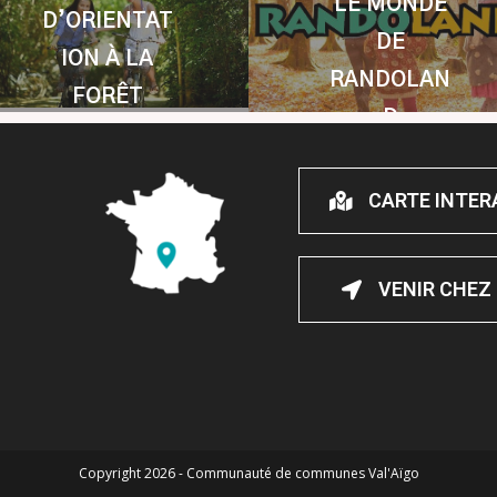
LE MONDE
D’ORIENTAT
DE
ION À LA
RANDOLAN
FORÊT
D
CARTE INTER
VENIR CHEZ
Copyright 2026 - Communauté de communes Val'Aïgo