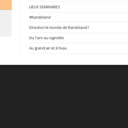
LIEUX SEMINAIRES
#Randoland
Direction le monde de Randoland !
Du Tarn au vignoble
Au grand air et à l’eau