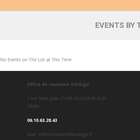
EVENTS BY 
No Events on The List at This Time
Office de tourisme Val’Aïgo
1 rue Saint-Jean 31340 VILLEMUR-SUR-
TARN
06.10.63.28.43
Mail : office.tourisme@valaigo.fr