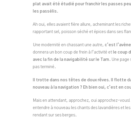
plat avait été étudié pour franchir les passes pe
les passélis
.
Ah oui, elles avaient fière allure, acheminant les rich
rapportant sel, poisson séché et épices dans ses f
Une modernité en chassant une autre,
c’est l’avèn
donnera un bon coup de frein à l’activité et
le coup 
avec la fin de la navigabilité sur le Tarn
. Une page s
pas terminé.
Il trotte dans nos têtes de doux rêves. Il flotte d
nouveau à la navigation ? Eh bien oui, c’est en cou
Mais en attendant, approchez, oui approchez-vous! En
entendre à nouveau les chants des lavandières et les 
rendant sur ses berges.