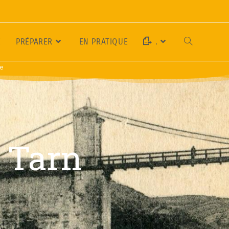
E
PRÉPARER
EN PRATIQUE
.
se
e Tarn