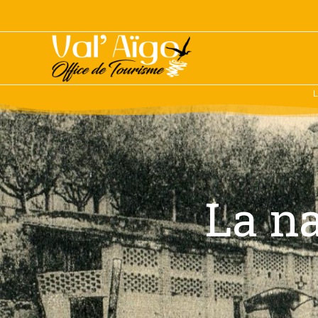
L
La na