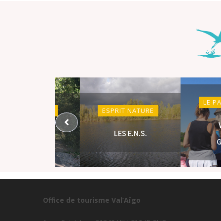
LE P
ESPRIT NATURE
ESPRIT NATURE
LA VOIE VERTE
LES E.N.S.
G
Office de tourisme Val’Aïgo