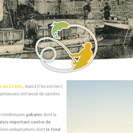
ès de 22 kms
, mais il n’en est rien !
apricieuses ont laissé de sacrées
es nombreuses
gabares
dont la
 alors important centre de
s fières embarcations dont
le fond