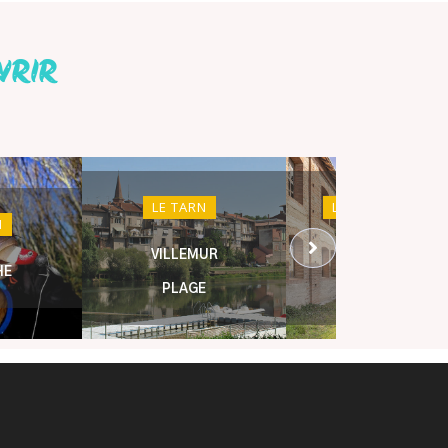
VRIR
LE TARN
LE PATRIMOINE
N
VILLEMUR
ESPACE
HE
PLAGE
BRUSSON