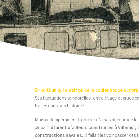
En voilà un qui aurait pu se la couler douce sur pr
Ses fluctuations temporelles, entre étiage et crues c
traces dans son histoire !
Mais ce tempérament frondeur n’a pas découragé l
plupart
étaient d’ailleurs construites à Villemur,
constructions navales.
Il fallait les voir passer ce